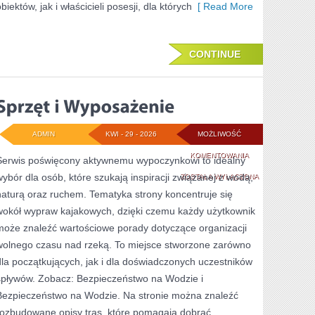
biektów, jak i właścicieli posesji, dla których
[ Read More
CONTINUE
ADMIN
KWI - 29 - 2026
MOŻLIWOŚĆ
SPRZĘT
KOMENTOWANIA
Serwis poświęcony aktywnemu wypoczynkowi to idealny
wybór dla osób, które szukają inspiracji związanej z wodą,
I
ZOSTAŁA WYŁĄCZONA
naturą oraz ruchem. Tematyka strony koncentruje się
WYPOSAŻENIE
wokół wypraw kajakowych, dzięki czemu każdy użytkownik
może znaleźć wartościowe porady dotyczące organizacji
wolnego czasu nad rzeką. To miejsce stworzone zarówno
dla początkujących, jak i dla doświadczonych uczestników
spływów. Zobacz: Bezpieczeństwo na Wodzie i
Bezpieczeństwo na Wodzie. Na stronie można znaleźć
rozbudowane opisy tras, które pomagają dobrać