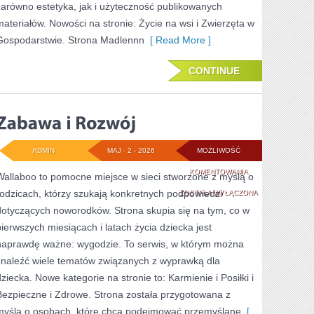
zarówno estetyka, jak i użyteczność publikowanych
materiałów. Nowości na stronie: Życie na wsi i Zwierzęta w
Gospodarstwie. Strona Madlennn
[ Read More ]
CONTINUE
ADMIN
MAJ - 2 - 2026
MOŻLIWOŚĆ
ZABAWA
KOMENTOWANIA
Wallaboo to pomocne miejsce w sieci stworzone z myślą o
rodzicach, którzy szukają konkretnych podpowiedzi
I
ZOSTAŁA WYŁĄCZONA
dotyczących noworodków. Strona skupia się na tym, co w
ROZWÓJ
pierwszych miesiącach i latach życia dziecka jest
naprawdę ważne: wygodzie. To serwis, w którym można
znaleźć wiele tematów związanych z wyprawką dla
dziecka. Nowe kategorie na stronie to: Karmienie i Posiłki i
Bezpieczne i Zdrowe. Strona została przygotowana z
myślą o osobach, które chcą podejmować przemyślane
[