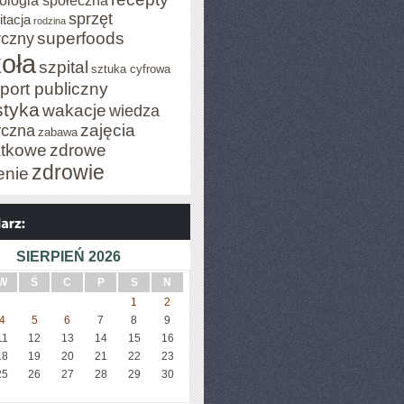
ologia społeczna
sprzęt
itacja
rodzina
superfoods
czny
oła
szpital
sztuka cyfrowa
port publiczny
styka
wakacje
wiedza
zajęcia
czna
zabawa
tkowe
zdrowe
zdrowie
enie
SIERPIEŃ 2026
W
Ś
C
P
S
N
1
2
4
5
6
7
8
9
11
12
13
14
15
16
18
19
20
21
22
23
25
26
27
28
29
30