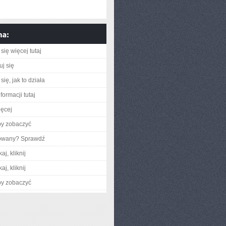
się więcej tutaj
uj się
ię, jak to działa
formacji tutaj
ięcej
by zobaczyć
gowany? Sprawdź
aj, kliknij
aj, kliknij
by zobaczyć