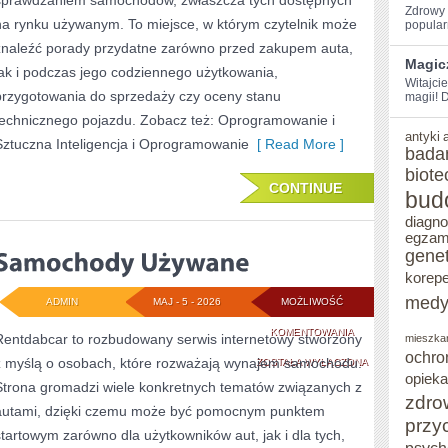
sprawdzaniem samochodów, zwłaszcza tych dostępnych
Zdrowy s
na rynku używanym. To miejsce, w którym czytelnik może
popularn
znaleźć porady przydatne zarówno przed zakupem auta,
Magic
jak i podczas jego codziennego użytkowania,
Witajcie
przygotowania do sprzedaży czy oceny stanu
magii! D
technicznego pojazdu. Zobacz też: Oprogramowanie i
antyki
Sztuczna Inteligencja i Oprogramowanie
[ Read More ]
bada
biote
CONTINUE
bud
diagn
egzam
gene
korepe
medy
ADMIN
MAJ - 5 - 2026
MOŻLIWOŚĆ
SAMOCHODY
KOMENTOWANIA
Rentdabcar to rozbudowany serwis internetowy stworzony
mieszka
ochro
z myślą o osobach, które rozważają wynajem samochodu.
UŻYWANE
ZOSTAŁA WYŁĄCZONA
opieka
Strona gromadzi wiele konkretnych tematów związanych z
zdro
autami, dzięki czemu może być pomocnym punktem
przy
startowym zarówno dla użytkowników aut, jak i dla tych,