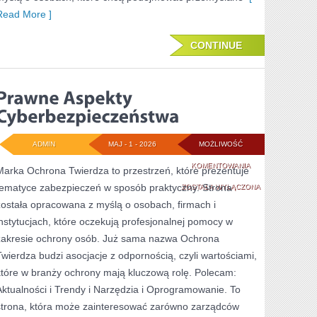
Read More ]
CONTINUE
ADMIN
MAJ - 1 - 2026
MOŻLIWOŚĆ
PRAWNE
KOMENTOWANIA
Marka Ochrona Twierdza to przestrzeń, które prezentuje
tematyce zabezpieczeń w sposób praktyczny. Strona
ASPEKTY
ZOSTAŁA WYŁĄCZONA
została opracowana z myślą o osobach, firmach i
CYBERBEZPIECZE
instytucjach, które oczekują profesjonalnej pomocy w
zakresie ochrony osób. Już sama nazwa Ochrona
Twierdza budzi asocjacje z odpornością, czyli wartościami,
które w branży ochrony mają kluczową rolę. Polecam:
Aktualności i Trendy i Narzędzia i Oprogramowanie. To
strona, która może zainteresować zarówno zarządców