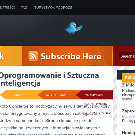
IS TREŚCI
TAGI
TURYSTYKA, PODRÓŻE
POP
Z Miło
Harlequ
niezapo
ADMIN
MAJ - 6 - 2026
MOŻLIWOŚĆ
serwis ..
OPROGRAMOWANI
KOMENTOWANIA
Moto Concierge to motoryzacyjny serwis tematyczny, który
Zapro
został przygotowany z myślą o osobach szukających
I
ZOSTAŁA WYŁĄCZONA
Cześć w
wiedzy o samochodach. Strona skupia się przede
Dzisiaj
SZTUCZNA
wszystkim na użytecznych informacjach związanych z
INTELIGENCJA
Nocle