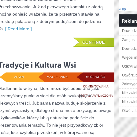
Przechowywania. Już od pierwszego kontaktu z ofertą
« lip
można odnieść wrażenie, że ta przestrzeń stawia na
prostotę połączoną z dobrym podejściem do jedzenia.
To
[ Read More ]
Dowiedz 
Zarejestr
CONTINUE
Dowiedz s
Więcej in
Odkryj w
Otwórz, 
ADMIN
MAJ - 2 - 2026
MOŻLIWOŚĆ
Zaintry
TRADYCJE
KOMENTOWANIA
Madlennn to witryna, które może być odbierane jako
Nie zwlek
przemyślany punkt w sieci dla osób szukających
I
ZOSTAŁA WYŁĄCZONA
Nie zwlek
ciekawych treści. Już sama nazwa buduje skojarzenie z
KULTURA
czymś wyrazistym, dlatego strona może przyciągać uwagę
Otwórz, 
WSI
użytkowników, którzy lubią naturalne podejście do
prezentowania tematów. To nie jest przypadkowy zbiór
treści, lecz czytelna przestrzeń, w której ważne są