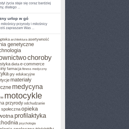
tyl życia staje się‌ coraz‍ bardziej
y,⁢ dlatego ...
zny urlop w gó
 miłośnicy przyrody i ⁣miłośnicy‌
ziś⁢ zapraszam⁢ Was ...
apteka
asertywność
architektura
nia genetyczne
chnologia
choroby
ownictwo
ostyka
e-commerce
dieta
iny
farmacja
fitness medyczny
tyka
gry edukacyjne
materiały
tycje
medycyna
czne
motocykle
nie
na przyrody
odchudzanie
opieka
 społeczna
profilaktyka
wotna
chodnia
psychologia
recepty