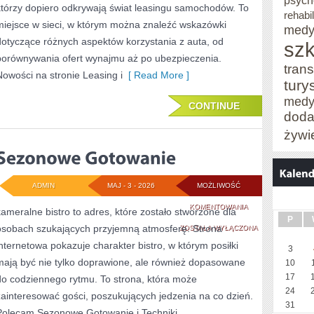
psych
którzy dopiero odkrywają świat leasingu samochodów. To
rehabil
miejsce w sieci, w którym można znaleźć wskazówki
medy
dotyczące różnych aspektów korzystania z auta, od
szk
porównywania ofert wynajmu aż po ubezpieczenia.
trans
Nowości na stronie Leasing i
[ Read More ]
tury
medy
CONTINUE
doda
żywi
ADMIN
MAJ - 3 - 2026
MOŻLIWOŚĆ
SEZONOWE
KOMENTOWANIA
kameralne bistro to adres, które zostało stworzone dla
P
osobach szukających przyjemną atmosferę. Strona
GOTOWANIE
ZOSTAŁA WYŁĄCZONA
internetowa pokazuje charakter bistro, w którym posiłki
3
mają być nie tylko doprawione, ale również dopasowane
10
17
do codziennego rytmu. To strona, która może
24
zainteresować gości, poszukujących jedzenia na co dzień.
31
Polecam Sezonowe Gotowanie i Techniki