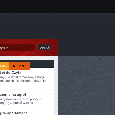
ULAR
RECENT
ści do Czyta
iny.pl – świat romansów, emocji i
mnianych historiiHarlequiny.pl to
.
E
szenie na agrot
szystkim miłośnikom przygód!
 pragnę zaprosić Was na ...
gi w apartament