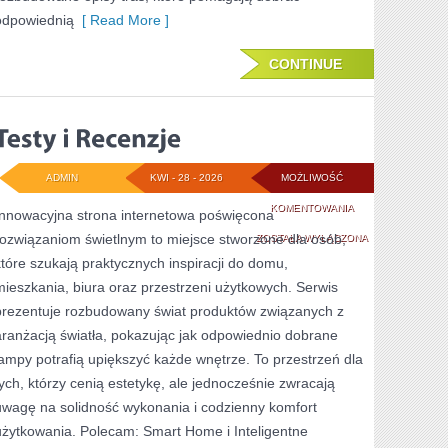
odpowiednią
[ Read More ]
CONTINUE
ADMIN
KWI - 28 - 2026
MOŻLIWOŚĆ
TESTY
KOMENTOWANIA
Innowacyjna strona internetowa poświęcona
rozwiązaniom świetlnym to miejsce stworzone dla osób,
I
ZOSTAŁA WYŁĄCZONA
które szukają praktycznych inspiracji do domu,
RECENZJE
mieszkania, biura oraz przestrzeni użytkowych. Serwis
prezentuje rozbudowany świat produktów związanych z
aranżacją światła, pokazując jak odpowiednio dobrane
lampy potrafią upiększyć każde wnętrze. To przestrzeń dla
tych, którzy cenią estetykę, ale jednocześnie zwracają
uwagę na solidność wykonania i codzienny komfort
użytkowania. Polecam: Smart Home i Inteligentne