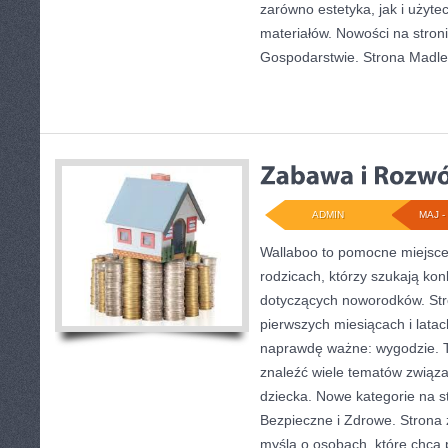
zarówno estetyka, jak i użyt
materiałów. Nowości na stroni
Gospodarstwie. Strona Madl
ADMIN
MAJ - 
Wallaboo to pomocne miejsce 
rodzicach, którzy szukają ko
dotyczących noworodków. Stro
pierwszych miesiącach i latac
naprawdę ważne: wygodzie. T
znaleźć wiele tematów związ
dziecka. Nowe kategorie na str
Bezpieczne i Zdrowe. Strona 
myślą o osobach, które chc