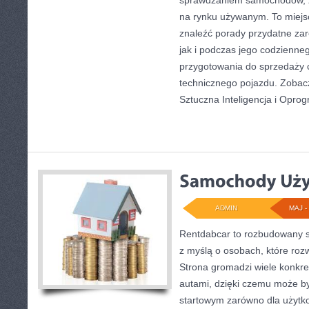
sprawdzaniem samochodów, z
na rynku używanym. To miejs
znaleźć porady przydatne za
jak i podczas jego codzienne
przygotowania do sprzedaży 
technicznego pojazdu. Zobac
Sztuczna Inteligencja i Opro
ADMIN
MAJ - 
Rentdabcar to rozbudowany s
z myślą o osobach, które ro
Strona gromadzi wiele konkr
autami, dzięki czemu może 
startowym zarówno dla użytkow