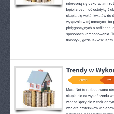
interesują się dekoracjami ro
lepiej zrozumieć estetykę ślu
skupia się wokół kwiatów do ś
wyłącznie w tej tematyce, bo
pielęgnacyjnych o roślinach, 
sposobach komponowania. To 
florystyki, gdzie lekkość łączy
ADMIN
KWI - 
Mars-Net to rozbudowana stro
skupia się na wykończeniu wn
wiedza łączy się z codzienn
wspiera czytelników w planowa