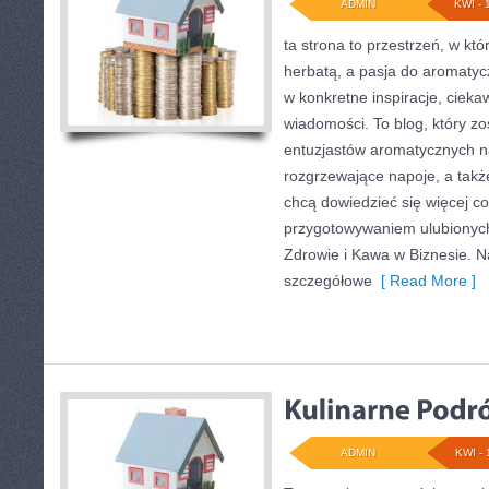
ADMIN
KWI - 
ta strona to przestrzeń, w któ
herbatą, a pasja do aromaty
w konkretne inspiracje, ciekaw
wiadomości. To blog, który zo
entuzjastów aromatycznych n
rozgrzewające napoje, a także
chcą dowiedzieć się więcej c
przygotowywaniem ulubionyc
Zdrowie i Kawa w Biznesie. N
szczegółowe
[ Read More ]
ADMIN
KWI - 