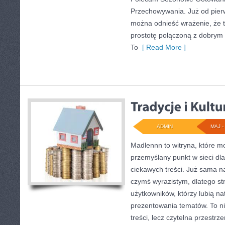
Przechowywania. Już od pierw
można odnieść wrażenie, że t
prostotę połączoną z dobrym 
To
[ Read More ]
ADMIN
MAJ - 
Madlennn to witryna, które m
przemyślany punkt w sieci dl
ciekawych treści. Już sama n
czymś wyrazistym, dlatego s
użytkowników, którzy lubią na
prezentowania tematów. To ni
treści, lecz czytelna przestrz