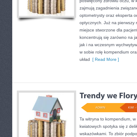
poświęcony zdrowiu oczu, w k
zajmują zagadnienia związane 
optometrysty oraz eksperta 
optycznych. Już na pierwszy r
miejsce stworzone dla pacjen
koncentrują się zarówno na ja
jak i na wczesnym wychwytyw
w sobie rolę kompendium oraz
układ
[ Read More ]
ADMIN
KWI - 
Ta witryna to kompendium, w 
kwiatowych spotyka się z deli
wskazówkami. To zbiór podpow