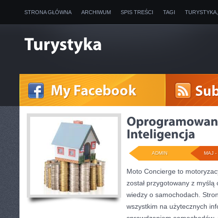
STRONA GŁÓWNA
ARCHIWUM
SPIS TREŚCI
TAGI
TURYSTYKA
ADMIN
MAJ - 
Moto Concierge to motoryzacy
został przygotowany z myślą
wiedzy o samochodach. Stron
wszystkim na użytecznych in