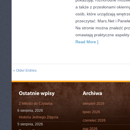
pokazując różnorodne możliwo
a także z przesłonami okiennym
osób, które urządzają wnętrz
przeczytać: Mars.Net i Pane
Na stronie można znaleźć prz
omawiają praktyczne aspekty
Read More ]
« Older Entries
Z Miłości do Czytania
sierpień 2026
6 sierpnia, 2026
lipiec 2026
Historia Jednego Zdjęcia
czerwiec 2026
5 sierpnia, 2026
maj 2026