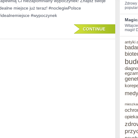
zapewnią Ci niezapomniany wypoczynek! Znajdź swoje
NAJLEPSZE
Zdrowy s
idealne miejsce już teraz! #noclegiwPolsce
popularn
NOCLEGI
#idealnemiejsce #wypoczynek
Magic
W
Witajcie
CONTINUE
POLSCE:
magii! D
ZNAJDŹ
antyki
bada
IDEALNE
biote
MIEJSCE!
bud
diagn
egzam
gene
korepe
medy
mieszka
ochro
opieka
zdro
przy