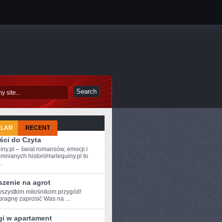
ULAR
RECENT
ści do Czyta
iny.pl – świat romansów, emocji i
mnianych historiiHarlequiny.pl to
.
szenie na agrot
szystkim miłośnikom przygód!
 pragnę zaprosić Was na ...
gi w apartament