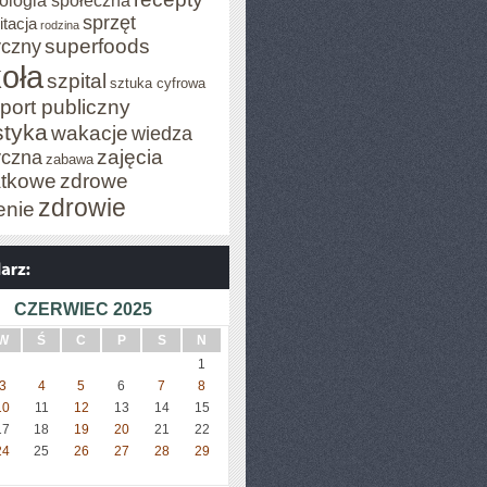
ologia społeczna
sprzęt
itacja
rodzina
superfoods
czny
oła
szpital
sztuka cyfrowa
port publiczny
styka
wakacje
wiedza
zajęcia
czna
zabawa
tkowe
zdrowe
zdrowie
enie
CZERWIEC 2025
W
Ś
C
P
S
N
1
3
4
5
6
7
8
10
11
12
13
14
15
17
18
19
20
21
22
24
25
26
27
28
29