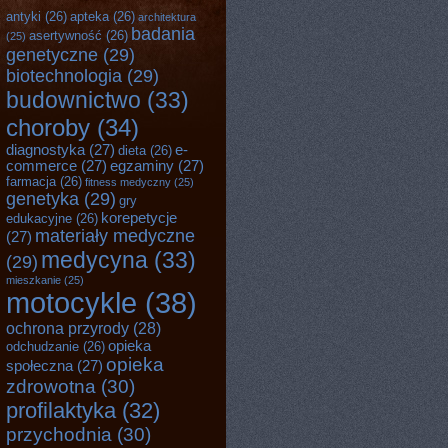
antyki
(26)
apteka
(26)
architektura
badania
asertywność
(26)
(25)
genetyczne
(29)
biotechnologia
(29)
budownictwo
(33)
choroby
(34)
diagnostyka
(27)
e-
dieta
(26)
commerce
(27)
egzaminy
(27)
farmacja
(26)
fitness medyczny
(25)
genetyka
(29)
gry
korepetycje
edukacyjne
(26)
materiały medyczne
(27)
medycyna
(33)
(29)
mieszkanie
(25)
motocykle
(38)
ochrona przyrody
(28)
opieka
odchudzanie
(26)
opieka
społeczna
(27)
zdrowotna
(30)
profilaktyka
(32)
przychodnia
(30)