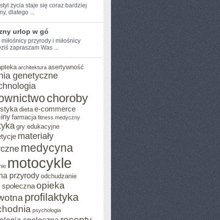
tyl życia staje się‌ coraz‍ bardziej
y,⁢ dlatego ...
zny urlop w gó
 miłośnicy przyrody i ⁣miłośnicy‌
ziś⁢ zapraszam⁢ Was ...
apteka
asertywność
architektura
nia genetyczne
chnologia
choroby
ownictwo
ostyka
e-commerce
dieta
iny
farmacja
fitness medyczny
tyka
gry edukacyjne
materiały
tycje
medycyna
czne
motocykle
nie
na przyrody
odchudzanie
opieka
 społeczna
profilaktyka
wotna
chodnia
psychologia
recepty