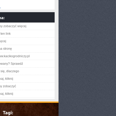
»
aby zobaczyć więcej
ten link
ięcej
na stronę
www.kacikogrodniczy.pl
gowany? Sprawdź
się, dlaczego
aj, kliknij
by zobaczyć
aj, kliknij