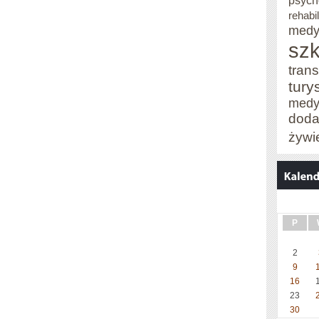
psych
rehabil
medy
szk
trans
tury
medy
doda
żywi
P
2
9
16
23
30