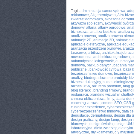
CATEGORIES:
TURYSTYKA, PODRÓŻE
Tagi:
administracja samorządowa
,
adop
reklamowe
,
AI generatywna
,
AI w bizne
zwierząt domowych
,
akcesoria ogrodn
aktywizm społeczny
,
aktywność twórcz
domowy
,
altana
,
altany ogrodowe
,
anal
biznesowa
,
analiza budżetu
,
analiza c
analiza prawna
,
analiza prawna nieru
animacje 2D
,
animacje 3D
,
animacje 
aplikacje dietetyczne
,
aplikacje eduka
aranżacja przestrzeni biurowej
,
aranżac
tarasowe
,
arbitraż
,
architekt krajobrazu
nowoczesna
,
architektura ogrodowa
,
a
automatyczna księgowość
,
automatyk
domowa
,
backup danych
,
badania mar
publicznej
,
bankowość cyfrowa
,
baza k
bezpieczeństwo domowe
,
bezpieczeńs
analizy
,
biodegradowalne produkty
,
bi
biznes edukacyjny
,
biznes ekologiczny
biznes USA
,
biżuteria premium
,
blog g
blog literacki
,
branding firmowy
,
brandi
restauracji
,
branding wizualny
,
chatbot
chmura obliczeniowa firmy
,
ciasta do
coaching zdrowia
,
content SEO
,
CSR g
customer experience
,
cyberbezpiecze
cyberbezpieczeństwo firmowe
,
data ce
degustacje
,
dermatologia
,
design dla 
design graficzny
,
design lamp
,
design 
biurowych
,
design światła
,
design UI/
laboratoryjna
,
dieta zwierząt
,
dietetyka
artystyczne
,
diy kosmetyki
,
diy majster