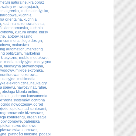
metyki naturalne
,
krajobraz
towaluty w inwestycjach
,
hnia grecka
,
kuchnia indyjska
,
ynarodowa
,
kuchnia
ia orientalna
,
kuchnia
a
,
kuchnia sezonowa letnia
,
ródziemnomorska
,
kuchnia
 cyfrowa
,
kultura online
,
kursy
zne
,
laptopy
,
leasing
a e-commerce
,
logo design
,
rodowa
,
malarstwo
ing automation
,
marketing
ing polityczny
,
marketing
 klasyczne
,
meble modułowe
,
ie
,
media tradycyjne
,
medycyna
na
,
medycyna prewencyjna
,
zawodowy
,
mikroelektronika
,
monitorowanie zdrowia
dukacyjne
,
multimedia
ka elektroniczna
,
nauka gry
a śpiewu
,
nawozy naturalne
,
,
obsługa klienta online
,
klimatu
,
ochrona konsumenta
,
ochrona systemów
,
ochrona
,
ogród nowoczesny
,
ogród
jskie
,
opieka nad seniorami
,
rogramowanie biznesowe
,
acja konferencji
,
organizacje
doby domowe
,
paleniska
,
piekarnictwo domowe
,
piwowarstwo domowe
,
yjne
,
płatności mobilne
,
podatki