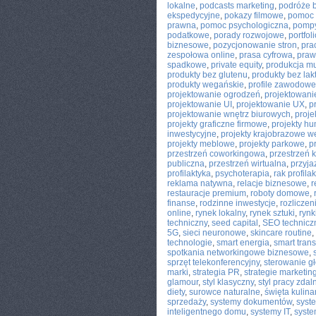
lokalne
,
podcasts marketing
,
podróże 
ekspedycyjne
,
pokazy filmowe
,
pomoc
prawna
,
pomoc psychologiczna
,
pompy
podatkowe
,
porady rozwojowe
,
portfoli
biznesowe
,
pozycjonowanie stron
,
pra
zespołowa online
,
prasa cyfrowa
,
praw
spadkowe
,
private equity
,
produkcja m
produkty bez glutenu
,
produkty bez lak
produkty wegańskie
,
profile zawodowe
projektowanie ogrodzeń
,
projektowani
projektowanie UI
,
projektowanie UX
,
p
projektowanie wnętrz biurowych
,
proje
projekty graficzne firmowe
,
projekty h
inwestycyjne
,
projekty krajobrazowe w
projekty meblowe
,
projekty parkowe
,
p
przestrzeń coworkingowa
,
przestrzeń 
publiczna
,
przestrzeń wirtualna
,
przyja
profilaktyka
,
psychoterapia
,
rak profila
reklama natywna
,
relacje biznesowe
,
r
restauracje premium
,
roboty domowe
,
finanse
,
rodzinne inwestycje
,
rozlicze
online
,
rynek lokalny
,
rynek sztuki
,
rynk
techniczny
,
seed capital
,
SEO technicz
5G
,
sieci neuronowe
,
skincare routine
,
technologie
,
smart energia
,
smart trans
spotkania networkingowe biznesowe
,
sprzęt telekonferencyjny
,
sterowanie g
marki
,
strategia PR
,
strategie marketi
glamour
,
styl klasyczny
,
styl pracy zdal
diety
,
surowce naturalne
,
święta kulina
sprzedaży
,
systemy dokumentów
,
syst
inteligentnego domu
,
systemy IT
,
syste