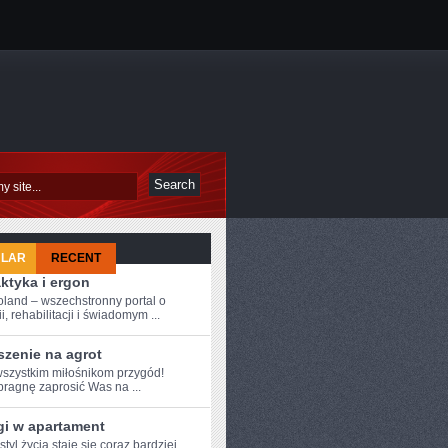
ULAR
RECENT
aktyka i ergon
oland – wszechstronny portal o
i, rehabilitacji i świadomym ...
szenie na agrot
szystkim miłośnikom przygód!
 pragnę zaprosić Was na ...
gi w apartament
tyl życia staje się‌ coraz‍ bardziej