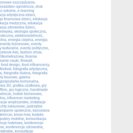
omowe oszczędzanie
,
oradztwo ogrodnicze
,
druk
ci szkolne
,
e-learning
cja artystyczna dzieci
,
ja finansowa dzieci
,
edukacja
kacja medyczna
,
edukacja
acja zdrowotna dzieci
,
 miejska
,
ekologia społeczna
,
połeczna
,
elektromobilność
,
ilna
,
energia cieplna
,
energia
eventy biznesowe
,
eventy
y kulturalne
,
eventy polityczne
,
cebook Ads
,
fashion show
,
rótkometrażowy
,
finanse
wanie nauki
,
firewall
,
,
food design
,
food influencerzy
,
festival
,
fotografia artystyczna
,
na
,
fotografia ślubna
,
fotografia
ty biurowe
,
galeria
gospodarka komunalna
,
rowa 3D
,
grafika użytkowa
,
gry
fline
,
gry logiczne
,
handmade
odnicze
,
hotele biznesowe
,
alna
,
influencer marketing
racje wnętrzarskie
,
instalacje
achty luksusowe
,
jastrzębie
ampanie społeczne
,
kancelaria
telnicze
,
know-how
,
kodeks
putery mobilne
,
komunikacja
ncje hotelowe
,
konferencje
nie
,
konferencje zdrowotne
,
atelskie
,
konsultacje