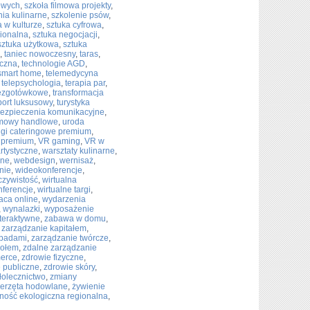
owych
,
szkoła filmowa projekty
,
nia kulinarne
,
szkolenie psów
,
a w kulturze
,
sztuka cyfrowa
,
gionalna
,
sztuka negocjacji
,
sztuka użytkowa
,
sztuka
,
taniec nowoczesny
,
taras
,
yczna
,
technologie AGD
,
 smart home
,
telemedycyna
,
telepsychologia
,
terapia par
,
bezgotówkowe
,
transformacja
port luksusowy
,
turystyka
ezpieczenia komunikacyjne
,
mowy handlowe
,
uroda
ugi cateringowe premium
,
e premium
,
VR gaming
,
VR w
artystyczne
,
warsztaty kulinarne
,
ine
,
webdesign
,
wernisaż
,
nie
,
wideokonferencje
,
czywistość
,
wirtualna
nferencje
,
wirtualne targi
,
aca online
,
wydarzenia
,
wynalazki
,
wyposażenie
teraktywne
,
zabawa w domu
,
,
zarządzanie kapitałem
,
dpadami
,
zarządzanie twórcze
,
połem
,
zdalne zarządzanie
merce
,
zdrowie fizyczne
,
 publiczne
,
zdrowie skóry
,
łolecznictwo
,
zmiany
ierzęta hodowlane
,
żywienie
ność ekologiczna regionalna
,