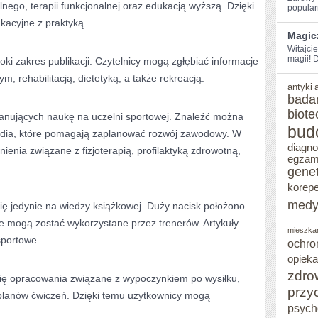
lnego, terapii funkcjonalnej oraz edukacją wyższą. Dzięki
popularn
kacyjne z praktyką.
Magic
Witajcie
magii! D
ki zakres publikacji. Czytelnicy mogą zgłębiać informacje
, rehabilitacją, dietetyką, a także rekreacją.
antyki
bada
biote
lanujących naukę na uczelni sportowej. Znaleźć można
bud
studia, które pomagają zaplanować rozwój zawodowy. W
diagn
ienia związane z fizjoterapią, profilaktyką zdrowotną,
egzam
gene
korepe
medy
ię jedynie na wiedzy książkowej. Duży nacisk położono
e mogą zostać wykorzystane przez trenerów. Artykuły
mieszka
sportowe.
ochro
opieka
zdro
 się opracowania związane z wypoczynkiem po wysiłku,
przy
planów ćwiczeń. Dzięki temu użytkownicy mogą
psych