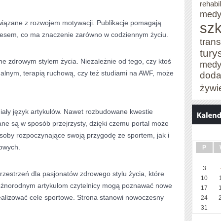
rehabil
medy
związane z rozwojem motywacji. Publikacje pomagają
szk
stresem, co ma znaczenie zarówno w codziennym życiu.
trans
tury
e zdrowym stylem życia. Niezależnie od tego, czy ktoś
medy
onalnym, terapią ruchową, czy też studiami na AWF, może
doda
żywi
miały język artykułów. Nawet rozbudowane kwestie
ne są w sposób przejrzysty, dzięki czemu portal może
oby rozpoczynające swoją przygodę ze sportem, jak i
towych.
P
3
zestrzeń dla pasjonatów zdrowego stylu życia, które
10
 różnorodnym artykułom czytelnicy mogą poznawać nowe
17
realizować cele sportowe. Strona stanowi nowoczesny
24
31