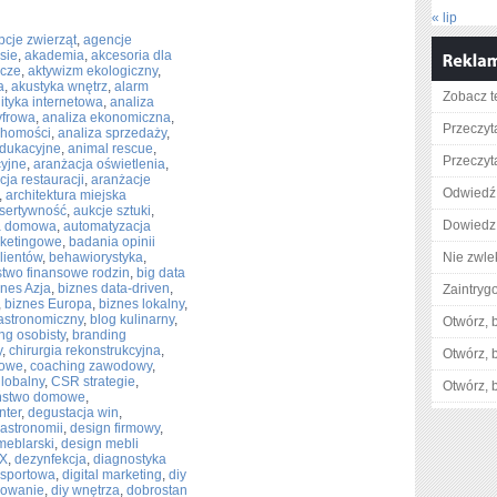
« lip
cje zwierząt
,
agencje
sie
,
akademia
,
akcesoria dla
icze
,
aktywizm ekologiczny
,
a
,
akustyka wnętrz
,
alarm
Zobacz t
ityka internetowa
,
analiza
yfrowa
,
analiza ekonomiczna
,
Przeczyt
chomości
,
analiza sprzedaży
,
edukacyjne
,
animal rescue
,
Przeczyta
cyjne
,
aranżacja oświetlenia
,
ja restauracji
,
aranżacje
Odwiedź 
,
architektura miejska
sertywność
,
aukcje sztuki
,
Dowiedz 
a domowa
,
automatyzacja
ketingowe
,
badania opinii
lientów
,
behawiorystyka
,
Nie zwlek
two finansowe rodzin
,
big data
znes Azja
,
biznes data-driven
,
Zaintry
,
biznes Europa
,
biznes lokalny
,
astronomiczny
,
blog kulinarny
,
Otwórz, 
ng osobisty
,
branding
y
,
chirurgia rekonstrukcyjna
,
Otwórz, 
mowe
,
coaching zawodowy
,
lobalny
,
CSR strategie
,
Otwórz, 
ństwo domowe
,
nter
,
degustacja win
,
gastronomii
,
design firmowy
,
meblarski
,
design mebli
UX
,
dezynfekcja
,
diagnostyka
 sportowa
,
digital marketing
,
diy
kowanie
,
diy wnętrza
,
dobrostan