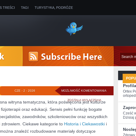
IS TREŚCI
TAGI
TURYSTYKA, PODRÓŻE
POP
Profil
AWF
CZE - 2 - 2026
MOŻLIWOŚĆ KOMENTOWANIA
Ortex P
ortopedi
ZOSTAŁA WYŁĄCZONA
a witryna tematyczna, która poświęcona jest kulturze
Zapro
fizjoterapii oraz edukacji. Serwis pełni funkcję bogate
Cześć w
 specjalistów, zawodników, szkoleniowców oraz wszystkich
Dzisiaj
 zdrowiem. Ciekawe kategorie to
Historia i Ciekawostki
i
Nocle
ie można znaleźć rozbudowane materiały dotyczące
Zdrowy s