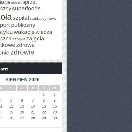
sprzęt
itacja
rodzina
superfoods
czny
oła
szpital
sztuka cyfrowa
port publiczny
styka
wakacje
wiedza
zajęcia
czna
zabawa
tkowe
zdrowe
zdrowie
enie
SIERPIEŃ 2026
W
Ś
C
P
S
N
1
2
4
5
6
7
8
9
11
12
13
14
15
16
18
19
20
21
22
23
25
26
27
28
29
30