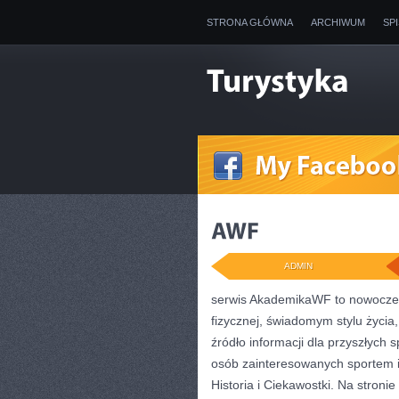
STRONA GŁÓWNA
ARCHIWUM
SP
ADMIN
serwis AkademikaWF to nowoczesn
fizycznej, świadomym stylu życia, 
źródło informacji dla przyszłych
osób zainteresowanych sportem i
Historia i Ciekawostki. Na stron