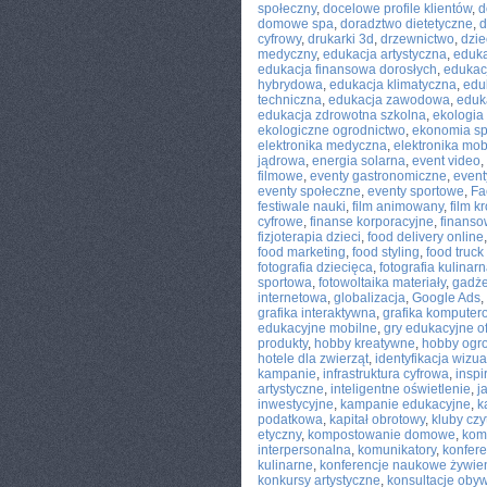
społeczny
,
docelowe profile klientów
,
d
domowe spa
,
doradztwo dietetyczne
,
d
cyfrowy
,
drukarki 3d
,
drzewnictwo
,
dzie
medyczny
,
edukacja artystyczna
,
eduka
edukacja finansowa dorosłych
,
edukac
hybrydowa
,
edukacja klimatyczna
,
edu
techniczna
,
edukacja zawodowa
,
eduk
edukacja zdrowotna szkolna
,
ekologia
ekologiczne ogrodnictwo
,
ekonomia s
elektronika medyczna
,
elektronika mob
jądrowa
,
energia solarna
,
event video
,
filmowe
,
eventy gastronomiczne
,
event
eventy społeczne
,
eventy sportowe
,
Fa
festiwale nauki
,
film animowany
,
film k
cyfrowe
,
finanse korporacyjne
,
finanso
fizjoterapia dzieci
,
food delivery online
food marketing
,
food styling
,
food truck 
fotografia dziecięca
,
fotografia kulinar
sportowa
,
fotowoltaika materiały
,
gadże
internetowa
,
globalizacja
,
Google Ads
,
grafika interaktywna
,
grafika kompute
edukacyjne mobilne
,
gry edukacyjne of
produkty
,
hobby kreatywne
,
hobby ogr
hotele dla zwierząt
,
identyfikacja wizu
kampanie
,
infrastruktura cyfrowa
,
inspi
artystyczne
,
inteligentne oświetlenie
,
j
inwestycyjne
,
kampanie edukacyjne
,
k
podatkowa
,
kapitał obrotowy
,
kluby czy
etyczny
,
kompostowanie domowe
,
kom
interpersonalna
,
komunikatory
,
konfere
kulinarne
,
konferencje naukowe żywie
konkursy artystyczne
,
konsultacje obyw