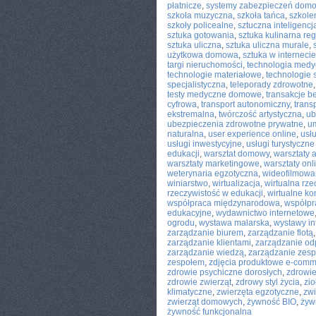
płatnicze
,
systemy zabezpieczeń dom
szkoła muzyczna
,
szkoła tańca
,
szkole
szkoły policealne
,
sztuczna inteligencj
sztuka gotowania
,
sztuka kulinarna re
sztuka uliczna
,
sztuka uliczna murale
,
użytkowa domowa
,
sztuka w internecie
targi nieruchomości
,
technologia med
technologie materiałowe
,
technologie
specjalistyczna
,
teleporady zdrowotne
testy medyczne domowe
,
transakcje 
cyfrowa
,
transport autonomiczny
,
trans
ekstremalna
,
twórczość artystyczna
,
ub
ubezpieczenia zdrowotne prywatne
,
u
naturalna
,
user experience online
,
usł
usługi inwestycyjne
,
usługi turystyczn
edukacji
,
warsztat domowy
,
warsztaty 
warsztaty marketingowe
,
warsztaty onl
weterynaria egzotyczna
,
wideofilmowa
winiarstwo
,
wirtualizacja
,
wirtualna rze
rzeczywistość w edukacji
,
wirtualne ko
współpraca międzynarodowa
,
współpr
edukacyjne
,
wydawnictwo internetowe
ogrodu
,
wystawa malarska
,
wystawy in
zarządzanie biurem
,
zarządzanie flotą
zarządzanie klientami
,
zarządzanie o
zarządzanie wiedzą
,
zarządzanie zes
zespołem
,
zdjęcia produktowe e-com
zdrowie psychiczne dorosłych
,
zdrowie
zdrowie zwierząt
,
zdrowy styl życia
,
zio
klimatyczne
,
zwierzęta egzotyczne
,
zw
zwierząt domowych
,
żywność BIO
,
żyw
żywność funkcjonalna