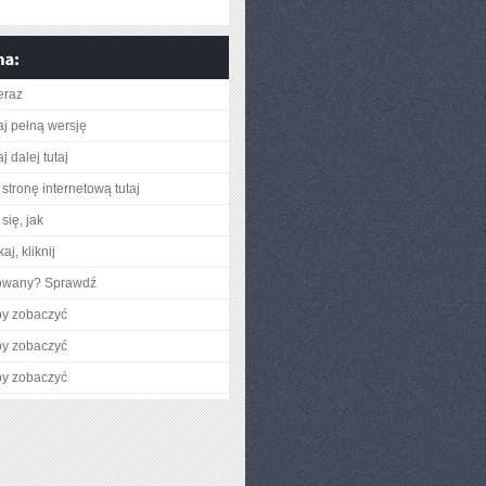
eraz
aj pełną wersję
j dalej tutaj
stronę internetową tutaj
się, jak
aj, kliknij
gowany? Sprawdź
by zobaczyć
by zobaczyć
by zobaczyć