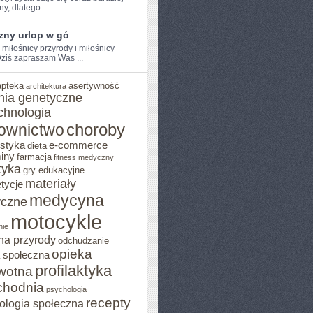
y,⁢ dlatego ...
zny urlop w gó
 miłośnicy przyrody i ⁣miłośnicy‌
ziś⁢ zapraszam⁢ Was ...
apteka
asertywność
architektura
nia genetyczne
chnologia
choroby
ownictwo
ostyka
e-commerce
dieta
iny
farmacja
fitness medyczny
tyka
gry edukacyjne
materiały
tycje
medycyna
czne
motocykle
nie
na przyrody
odchudzanie
opieka
 społeczna
profilaktyka
wotna
chodnia
psychologia
recepty
ologia społeczna