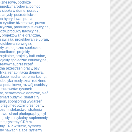
biznesowe
,
podróże
 międzynarodowa
,
pomoc
 ciepła w domu
,
porady
o artysty
,
pośrednictwo
ca hybrydowa
,
praca
o cywilne biznesowe
,
prawo
uzyczna
,
produkcja telewizyjna
,
tozy
,
produkty tradycyjne
,
,
projektowanie graficzne
,
e światła
,
projektowanie ubrań
,
rojektowanie wnętrz
,
kty ekologiczne społeczne
,
umanitarne
,
projekty
ertykalne
,
projekty kulturalne
,
rojekty społeczne edukacyjne
,
kreatywna
,
przestrzeń
zna przestrzeń pracy
,
psy
ktyka
,
rehabilitacja domowa
,
elacje medialne
,
remarketing
,
robotyka medyczna
,
rodzinne
nia podatkowe
,
rozwój osobisty
i surowców
,
rysunek
ne
,
serowarstwo domowe
,
sieć
smart budynki
,
smart city
port
,
sponsoring wydarzeń
,
sprzęt medyczny przenośny
,
łosem
,
stolarstwo
,
strategia
ngowe
,
street photography
,
styl
nej
,
styl rustykalny
,
suplementy
rne
,
systemy CRM w
emy ERP w firmie
,
systemy
my nawadniające
,
systemy