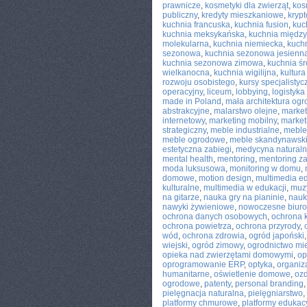
prawnicze
,
kosmetyki dla zwierząt
,
kos
publiczny
,
kredyty mieszkaniowe
,
kryp
kuchnia francuska
,
kuchnia fusion
,
kuc
kuchnia meksykańska
,
kuchnia międz
molekularna
,
kuchnia niemiecka
,
kuchn
sezonowa
,
kuchnia sezonowa jesienn
kuchnia sezonowa zimowa
,
kuchnia ś
wielkanocna
,
kuchnia wigilijna
,
kultura
rozwoju osobistego
,
kursy specjalistyc
operacyjny
,
liceum
,
lobbying
,
logistyk
made in Poland
,
mała architektura og
abstrakcyjne
,
malarstwo olejne
,
market
internetowy
,
marketing mobilny
,
market
strategiczny
,
meble industrialne
,
meble
meble ogrodowe
,
meble skandynawsk
estetyczna zabiegi
,
medycyna natural
mental health
,
mentoring
,
mentoring 
moda luksusowa
,
monitoring w domu
,
domowe
,
motion design
,
multimedia e
kulturalne
,
multimedia w edukacji
,
muzy
na gitarze
,
nauka gry na pianinie
,
nauk
nawyki żywieniowe
,
nowoczesne biuro
ochrona danych osobowych
,
ochrona 
ochrona powietrza
,
ochrona przyrody
,
wód
,
ochrona zdrowia
,
ogród japoński
wiejski
,
ogród zimowy
,
ogrodnictwo mie
opieka nad zwierzętami domowymi
,
op
oprogramowanie ERP
,
optyka
,
organiz
humanitarne
,
oświetlenie domowe
,
oz
ogrodowe
,
patenty
,
personal branding
pielęgnacja naturalna
,
pielęgniarstwo
,
platformy chmurowe
,
platformy edukac