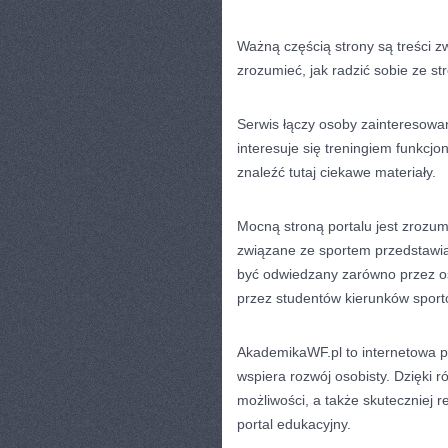
Ważną częścią strony są treści 
zrozumieć, jak radzić sobie ze 
Serwis łączy osoby zainteresowan
interesuje się treningiem funkcj
znaleźć tutaj ciekawe materiały.
Mocną stroną portalu jest zrozu
związane ze sportem przedstawia
być odwiedzany zarówno przez os
przez studentów kierunków spor
AkademikaWF.pl to internetowa pr
wspiera rozwój osobisty. Dzięki
możliwości, a także skuteczniej 
portal edukacyjny.