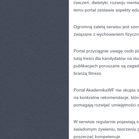
ćwiczeń, dietetyki, rozwoju menta
temu portal zestawia aspekty edu
Ogromną zaletą serwisu jest szero
związane z wychowaniem fizycznym
Portal przyciągnie uwagę osób p
tutaj treści dla kandydatów na 
publikacjach poruszane są zagadn
branżą fitness.
Portal AkademikaWF nie skupia s
na konkretne rekomendacje, któr
pomagają rozwijać umiejętności 
W serwisie regularnie pojawiają
świadomym żywieniu, tworzeniu 
poszerzać kompetencje.